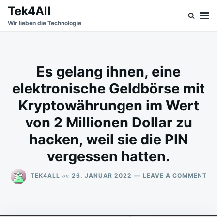
Skip
Search
Tek4All
to
for:
Wir lieben die Technologie
content
Es gelang ihnen, eine
elektronische Geldbörse mit
Kryptowährungen im Wert
von 2 Millionen Dollar zu
hacken, weil sie die PIN
vergessen hatten.
ON
on
TEK4ALL
26. JANUAR 2022
LEAVE A COMMENT
ES
GE
IH
EIN