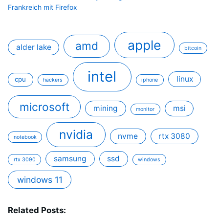
Frankreich mit Firefox
apple
amd
alder lake
bitcoin
intel
linux
cpu
hackers
iphone
microsoft
mining
msi
monitor
nvidia
nvme
rtx 3080
notebook
samsung
ssd
rtx 3090
windows
windows 11
Related Posts: