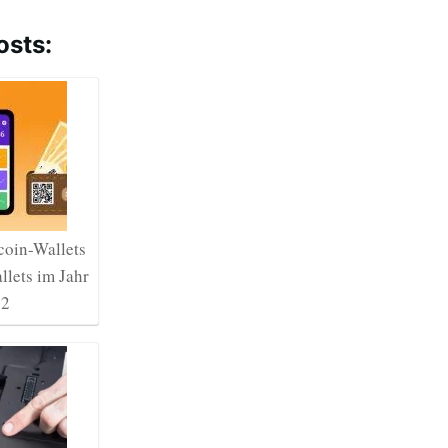
osts:
coin-Wallets
lets im Jahr
22