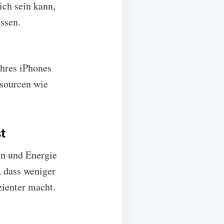
ich sein kann,
ssen.
Ihres iPhones
ssourcen wie
t
en und Energie
, dass weniger
zienter macht.