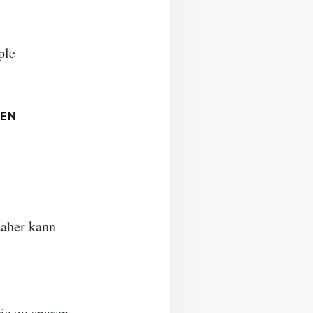
ple
GEN
daher kann
ie zu sparen.