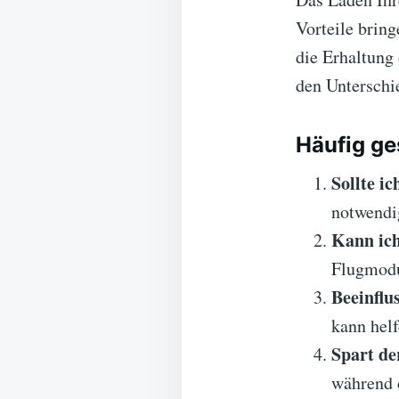
Vorteile brin
die Erhaltung 
den Unterschi
Häufig ge
Sollte i
notwendig
Kann ich
Flugmodu
Beeinflu
kann helf
Spart de
während 