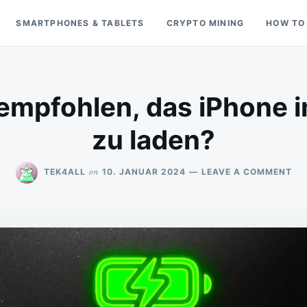
SMARTPHONES & TABLETS
CRYPTO MINING
HOW TO
empfohlen, das iPhone 
zu laden?
ON
on
TEK4ALL
10. JANUAR 2024
LEAVE A COMMENT
WA
WI
EM
DA
IP
IM
FL
ZU
LA