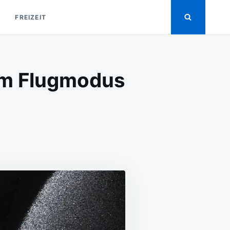
FREIZEIT
im Flugmodus
RUM
RD
PFOHLEN,
S
HONE
UGMODUS
DEN?