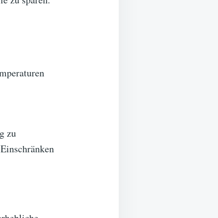
emperaturen
g zu
s Einschränken
erhebliche