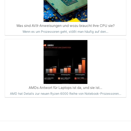
Was sind AVX-Anweisungen und wozu braucht Ihre CPU sie?
Wenn es um Prozessoren geht, stößt man häufig auf den…
AMDs Antwort für Laptops ist da, und sie ist…
AMD hat Details zur neuen Ryzen 6000 Reihe von Notebook-Prozessoren…