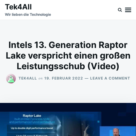
Skip
Search
Tek4All
to
for:
Wir lieben die Technologie
content
Intels 13. Generation Raptor
Lake verspricht einen großen
Leistungsschub (Video)
ON
on
TEK4ALL
19. FEBRUAR 2022
LEAVE A COMMENT
IN
13
GE
RA
LA
VE
EI
GR
EI
VI