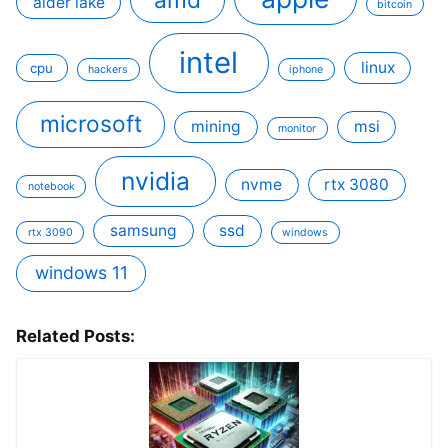
alder lake
bitcoin
intel
linux
cpu
hackers
iphone
microsoft
mining
msi
monitor
nvidia
nvme
rtx 3080
notebook
samsung
ssd
rtx 3090
windows
windows 11
Related Posts: