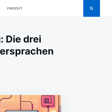
FREIZEIT
 Die drei
iersprachen
EGANZ
R
OGRAMMIERUNG:
I
NUTZERFREUNDLICHSTEN
OGRAMMIERSPRACHEN