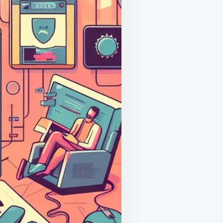
R
FÄNGER