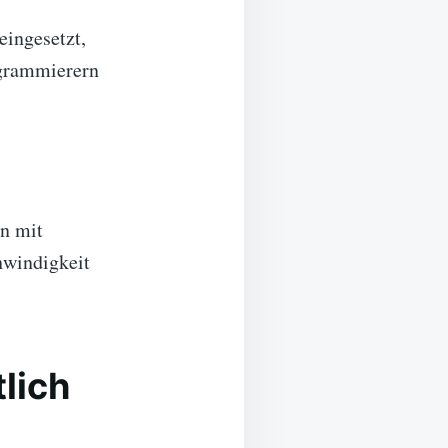
eingesetzt,
ogrammierern
n mit
hwindigkeit
lich