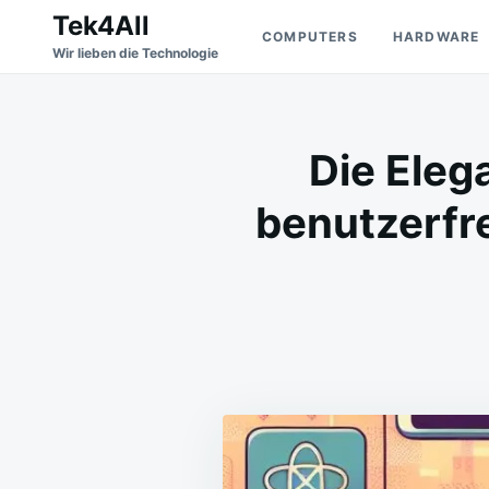
Skip
Search
Tek4All
COMPUTERS
HARDWARE
to
for:
Wir lieben die Technologie
content
Die Eleg
benutzerfr