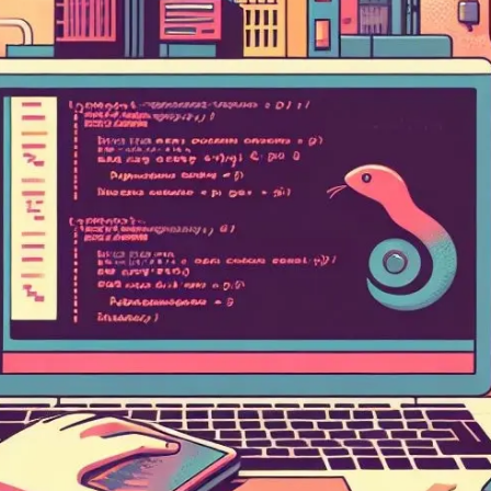
FÜ
AN