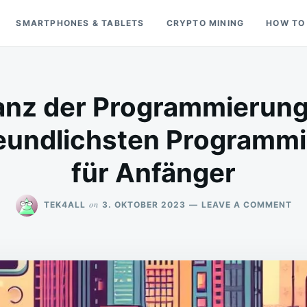
SMARTPHONES & TABLETS
CRYPTO MINING
HOW TO
anz der Programmierung:
eundlichsten Programm
für Anfänger
ON
on
TEK4ALL
3. OKTOBER 2023
LEAVE A COMMENT
DIE
EL
DE
PR
DIE
DRE
BE
PR