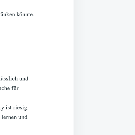
änken könnte.
lässlich und
ache für
 ist riesig,
u lernen und