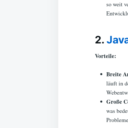
so weit v
Entwickl
2.
Jav
Vorteile:
Breite 
läuft in 
Webentwi
Große C
was bedeu
Probleme