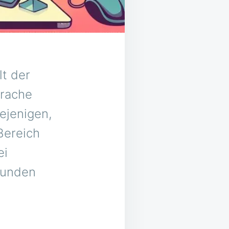
lt der
prache
ejenigen,
Bereich
ei
kunden